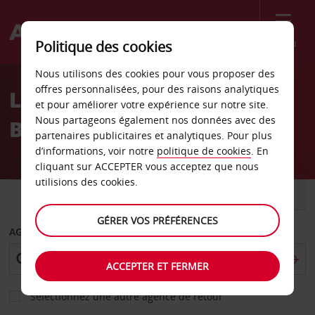
Menu
Politique des cookies
Welcome
Nous utilisons des cookies pour vous proposer des
to
offres personnalisées, pour des raisons analytiques
Location de voiture
Avis
et pour améliorer votre expérience sur notre site.
Nous partageons également nos données avec des
Balikesir
partenaires publicitaires et analytiques. Pour plus
d’informations, voir notre
politique de cookies
. En
cliquant sur ACCEPTER vous acceptez que nous
utilisions des cookies.
VOITURE
UTILITAIRE
GÉRER VOS PRÉFÉRENCES
AGENCE DE DÉPART
ACCEPTER ET FERMER
Sélectionnez une autre agence de retour