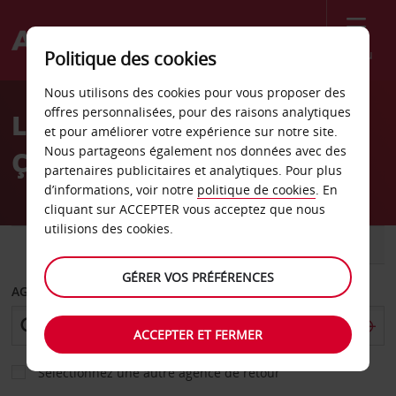
Menu
Politique des cookies
Welcome
Nous utilisons des cookies pour vous proposer des
to
offres personnalisées, pour des raisons analytiques
Location de voiture
Avis
et pour améliorer votre expérience sur notre site.
Nous partageons également nos données avec des
Çanakkale - Centre-ville
partenaires publicitaires et analytiques. Pour plus
d’informations, voir notre
politique de cookies
. En
cliquant sur ACCEPTER vous acceptez que nous
utilisions des cookies.
VOITURE
UTILITAIRE
GÉRER VOS PRÉFÉRENCES
AGENCE DE DÉPART
ACCEPTER ET FERMER
Sélectionnez une autre agence de retour