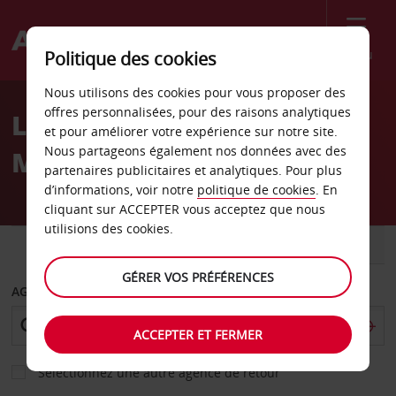
Menu
Politique des cookies
Welcome
Nous utilisons des cookies pour vous proposer des
to
offres personnalisées, pour des raisons analytiques
Location de voiture
Avis
et pour améliorer votre expérience sur notre site.
Nous partageons également nos données avec des
Malatya
partenaires publicitaires et analytiques. Pour plus
d’informations, voir notre
politique de cookies
. En
cliquant sur ACCEPTER vous acceptez que nous
utilisions des cookies.
VOITURE
UTILITAIRE
GÉRER VOS PRÉFÉRENCES
AGENCE DE DÉPART
ACCEPTER ET FERMER
Sélectionnez une autre agence de retour