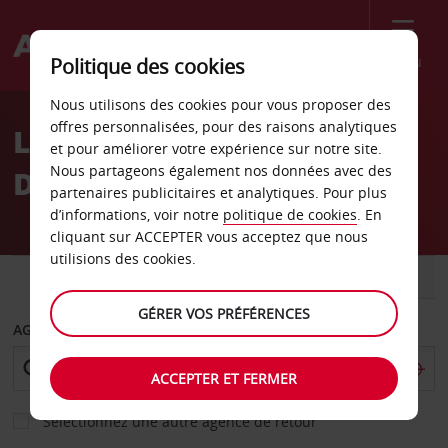
Menu
Politique des cookies
Welcome
Nous utilisons des cookies pour vous proposer des
to
offres personnalisées, pour des raisons analytiques
Location de voiture
Avis
et pour améliorer votre expérience sur notre site.
Nous partageons également nos données avec des
Donetsk
partenaires publicitaires et analytiques. Pour plus
d’informations, voir notre
politique de cookies
. En
cliquant sur ACCEPTER vous acceptez que nous
utilisions des cookies.
VOITURE
UTILITAIRE
GÉRER VOS PRÉFÉRENCES
AGENCE DE DÉPART
ACCEPTER ET FERMER
Sélectionnez une autre agence de retour