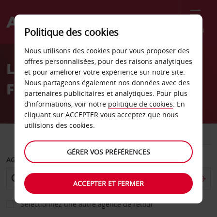
Menu
Politique des cookies
Welcome
Nous utilisons des cookies pour vous proposer des
to
offres personnalisées, pour des raisons analytiques
Location de voiture
Avis
et pour améliorer votre expérience sur notre site.
Nous partageons également nos données avec des
Frankivsk
partenaires publicitaires et analytiques. Pour plus
d’informations, voir notre
politique de cookies
. En
cliquant sur ACCEPTER vous acceptez que nous
utilisions des cookies.
VOITURE
UTILITAIRE
GÉRER VOS PRÉFÉRENCES
AGENCE DE DÉPART
ACCEPTER ET FERMER
Sélectionnez une autre agence de retour