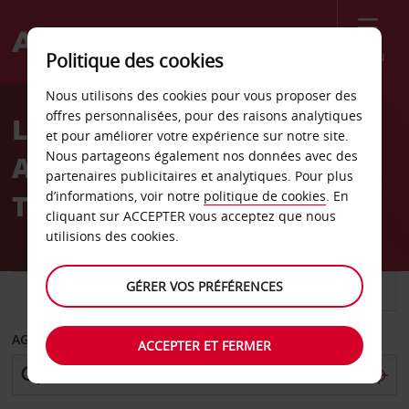
Menu
Politique des cookies
Welcome
Nous utilisons des cookies pour vous proposer des
to
offres personnalisées, pour des raisons analytiques
Location de voiture
Avis
et pour améliorer votre expérience sur notre site.
Nous partageons également nos données avec des
Aéroport de Kiev Boryspil
partenaires publicitaires et analytiques. Pour plus
Terminal F
d’informations, voir notre
politique de cookies
. En
cliquant sur ACCEPTER vous acceptez que nous
utilisions des cookies.
GÉRER VOS PRÉFÉRENCES
VOITURE
UTILITAIRE
AGENCE DE DÉPART
ACCEPTER ET FERMER