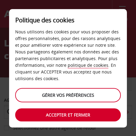
Menu
Politique des cookies
Welcome
Nous utilisons des cookies pour vous proposer des
to
offres personnalisées, pour des raisons analytiques
Location de voiture gare
Avis
et pour améliorer votre expérience sur notre site.
Nous partageons également nos données avec des
centrale
partenaires publicitaires et analytiques. Pour plus
d’informations, voir notre
politique de cookies
. En
cliquant sur ACCEPTER vous acceptez que nous
utilisions des cookies.
VOITURE
UTILITAIRE
GÉRER VOS PRÉFÉRENCES
AGENCE DE DÉPART
ACCEPTER ET FERMER
Sélectionnez une autre agence de retour