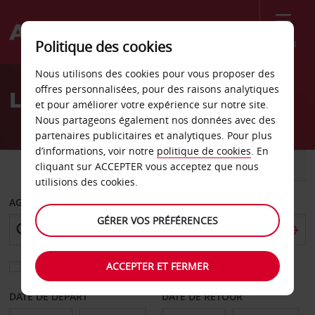
Menu
Politique des cookies
Welcome
Nous utilisons des cookies pour vous proposer des
to
offres personnalisées, pour des raisons analytiques
Location de voiture Irbid
Avis
et pour améliorer votre expérience sur notre site.
Nous partageons également nos données avec des
partenaires publicitaires et analytiques. Pour plus
d’informations, voir notre
politique de cookies
. En
VOITURE
UTILITAIRE
cliquant sur ACCEPTER vous acceptez que nous
utilisions des cookies.
AGENCE DE DÉPART
GÉRER VOS PRÉFÉRENCES
ACCEPTER ET FERMER
Sélectionnez une autre agence de retour
DATE DE DÉPART
DATE DE RETOUR