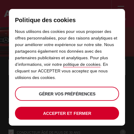
Menu
Politique des cookies
Welcome
Nous utilisons des cookies pour vous proposer des
to
offres personnalisées, pour des raisons analytiques et
Avis
LES ASSURANCES À LA PERSONNE
pour améliorer votre expérience sur notre site. Nous
partageons également nos données avec des
partenaires publicitaires et analytiques. Pour plus
Instructions
Ignorer
Rechercher
d’informations, voir notre
politique de cookies
. En
une
Utili
for
cliquant sur ACCEPTER vous acceptez que nous
agence
les
Screen
utilisions des cookies.
date
La
choisir
L’heure
choisir
temps
temps
07
10
de
date
de
de
de
depui
depui
VEN.
liens
Reader
:00
début
de
modifier
départ
modifier
(minut
(heure
AOÛT
départ
choisie
Users:
contenus
GÉRER VOS PRÉFÉRENCES
choisie
est
date
Actuel
choisir
time
L’heure
choisir
temps
temps
est
Skip
09
10
de
de
to
de
de
jusqu’
jusqu’
DIM.
le
:00
screen
dans
fin
modifier
départ
modifier
(heure
(minut
AOÛT
reader
choisie
instructions
ACCEPTER ET FERMER
est
ce
Indiquez
RETOUR À UNE AGENCE DIFFÉRENTE
l’agence
formulaire
où
vous
?
CONDUCTEUR ÂGÉ DE PLUS DE 30 ANS