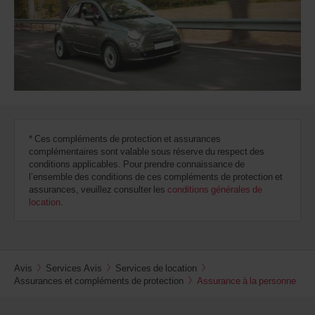
indiquer
votre
numéro
AWD
(Remise
internationale
Avis).
Vous
pouvez
réserver
un
* Ces compléments de protection et assurances
véhicule
complémentaires sont valable sous réserve du respect des
utilitaire
conditions applicables. Pour prendre connaissance de
ou
l’ensemble des conditions de ces compléments de protection et
un
assurances, veuillez consulter les
conditions générales de
scooter
location
.
si
ceux-
ci
sont
disponibles
Avis
Services Avis
Services de location
dans
Assurances et compléments de protection
Assurance à la personne
votre
agence.