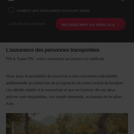
voulez
prendre
NUMÉRO AVIS WORLDWIDE DISCOUNT (AWD)
votre
véhicule
2 JOURS DE LOCATION
RECHERCHER UN VÉHICULE
à
l’aide
du
formulaire
de
L'assurance des personnes transportées
recherche
ci-
PAI & Super PAI, votre couverture assistance et médicale
dessous.
Veuillez
indiquer
Vous avez la possibilité de souscrire à une couverture individuelle
ensuite
additionnelle accident lors de la signature de votre contrat de location.
vos
dates
Les détails relatifs à la couverture et aux exclusions de ces deux
de
polices sont disponibles, sur simple demande, au bureau de location
départ
Avis.
et
de
retour.
Vous
pouvez
également