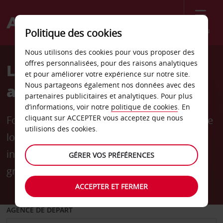
Menu
Politique des cookies
Nous utilisons des cookies pour vous proposer des
offres personnalisées, pour des raisons analytiques
Location longue durée
et pour améliorer votre expérience sur notre site.
Nous partageons également nos données avec des
avec Avis
partenaires publicitaires et analytiques. Pour plus
d’informations, voir notre
politique de cookies
. En
cliquant sur ACCEPTER vous acceptez que nous
Forfaits de 2 000 à 4 000 kilomètres pour une
utilisions des cookies.
location de voiture au mois de 31 à 90 jours,
incluant un conducteur supplémentaire
GÉRER VOS PRÉFÉRENCES
gratuit.
ACCEPTER ET FERMER
AGENCE DE DÉPART