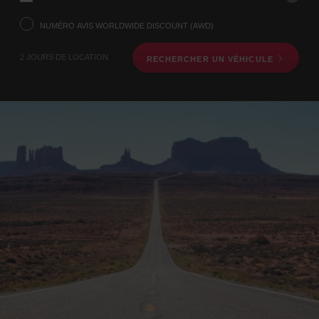
voulez
prendre
NUMÉRO AVIS WORLDWIDE DISCOUNT (AWD)
votre
véhicule
2 JOURS DE LOCATION
RECHERCHER UN VÉHICULE
à
l’aide
du
formulaire
de
recherche
ci-
dessous.
Veuillez
indiquer
ensuite
vos
dates
de
départ
et
de
retour.
Vous
pouvez
également