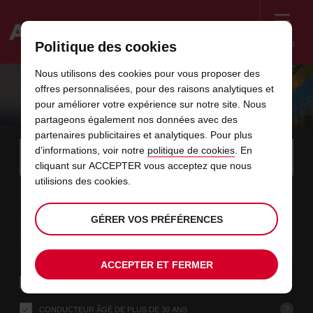
Menu
Politique des cookies
Welcome
Nous utilisons des cookies pour vous proposer des
to
offres personnalisées, pour des raisons analytiques et
Avis
LES BONS PLANS LUXEMBOURG
pour améliorer votre expérience sur notre site. Nous
partageons également nos données avec des
partenaires publicitaires et analytiques. Pour plus
Instructions
Ignorer
Rechercher
d’informations, voir notre
politique de cookies
. En
une
Utili
for
cliquant sur ACCEPTER vous acceptez que nous
agence
les
Screen
utilisions des cookies.
date
La
choisir
L’heure
choisir
temps
temps
09
10
de
date
de
de
de
depui
depui
DIM.
liens
Reader
:00
début
de
modifier
départ
modifier
(minut
(heure
AOÛT
départ
choisie
Users:
contenus
GÉRER VOS PRÉFÉRENCES
choisie
est
date
Actuel
choisir
time
L’heure
choisir
temps
temps
est
Skip
11
10
de
de
to
de
de
jusqu’
jusqu’
MAR.
le
:00
screen
dans
fin
modifier
départ
modifier
(heure
(minut
AOÛT
reader
choisie
instructions
ACCEPTER ET FERMER
est
ce
Indiquez
RETOUR À UNE AGENCE DIFFÉRENTE
l’agence
formulaire
où
vous
?
CONDUCTEUR ÂGÉ DE PLUS DE 30 ANS