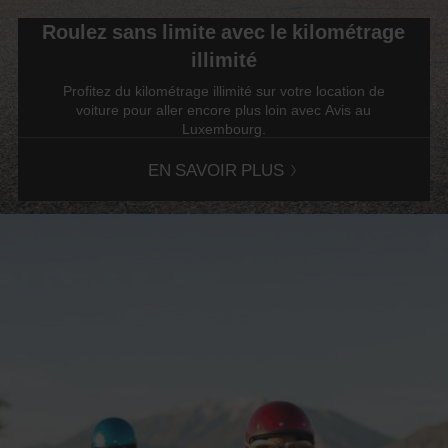
indiquer
Roulez sans limite avec le kilométrage
votre
numéro
illimité
AWD
(Remise
Profitez du kilométrage illimité sur votre location de
internationale
voiture pour aller encore plus loin avec Avis au
Avis).
Luxembourg.
Vous
pouvez
EN SAVOIR PLUS
réserver
un
véhicule
utilitaire
ou
un
scooter
si
ceux-
ci
sont
disponibles
dans
votre
agence.