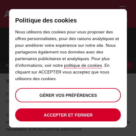
Menu
Politique des cookies
Welcome
Nous utilisons des cookies pour vous proposer des
to
offres personnalisées, pour des raisons analytiques et
Avis
KILOMÉTRAGE ILLIMITÉ AVEC AVIS
pour améliorer votre expérience sur notre site. Nous
partageons également nos données avec des
partenaires publicitaires et analytiques. Pour plus
d’informations, voir notre
politique de cookies
. En
RÉSERVER UN
VÉHICULE
cliquant sur ACCEPTER vous acceptez que nous
utilisions des cookies.
Voyagez encore plus loin avec le kilométrage illimité
Profitez du kilométrage illimité* sur votre location de voiture pour
GÉRER VOS PRÉFÉRENCES
conduire encore plus loin avec Avis au Luxembourg.
ACCEPTER ET FERMER
Sélectionnez l'agence de départ de votre location, effectuer votre
réservation en avance et profitez de notre large gamme de véhicules, de
nos produits et de nos services additionnels.