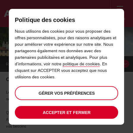
Menu
Politique des cookies
Welcome
Nous utilisons des cookies pour vous proposer des
to
offres personnalisées, pour des raisons analytiques et
Avis
NOTRE SÉLECTION WEEK-END
pour améliorer votre expérience sur notre site. Nous
partageons également nos données avec des
partenaires publicitaires et analytiques. Pour plus
d’informations, voir notre
politique de cookies
. En
RÉSERVER UN
VÉHICULE
cliquant sur ACCEPTER vous acceptez que nous
utilisions des cookies.
Organisez votre escapade week-end avec Avis !
Les week-ends sont les meilleures occasions pour s’évader vers de
GÉRER VOS PRÉFÉRENCES
nouveaux horizons et découvrir les plus belles villes avec Avis.
ACCEPTER ET FERMER
Que ce soit pour un week-end romantique en ville ou un séjour détente,
Avis vous ouvre les routes avec un large choix de véhicule adaptés à
vos besoins.