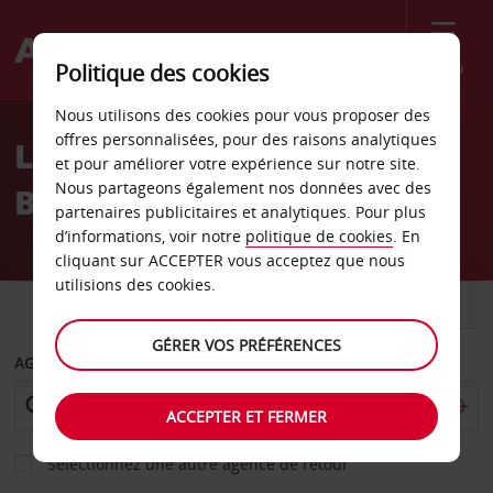
Menu
Politique des cookies
Welcome
Nous utilisons des cookies pour vous proposer des
to
offres personnalisées, pour des raisons analytiques
Location de voiture
Avis
et pour améliorer votre expérience sur notre site.
Nous partageons également nos données avec des
Bloemfontein
partenaires publicitaires et analytiques. Pour plus
d’informations, voir notre
politique de cookies
. En
cliquant sur ACCEPTER vous acceptez que nous
utilisions des cookies.
VOITURE
UTILITAIRE
GÉRER VOS PRÉFÉRENCES
AGENCE DE DÉPART
ACCEPTER ET FERMER
Sélectionnez une autre agence de retour