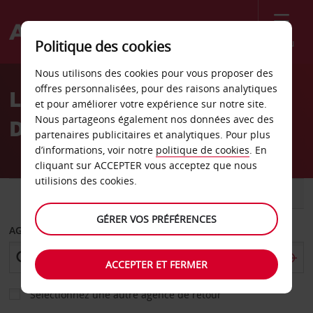
Menu
Politique des cookies
Welcome
Nous utilisons des cookies pour vous proposer des
to
offres personnalisées, pour des raisons analytiques
Location de voiture
Avis
et pour améliorer votre expérience sur notre site.
Nous partageons également nos données avec des
Durbanville
partenaires publicitaires et analytiques. Pour plus
d’informations, voir notre
politique de cookies
. En
cliquant sur ACCEPTER vous acceptez que nous
utilisions des cookies.
VOITURE
UTILITAIRE
GÉRER VOS PRÉFÉRENCES
AGENCE DE DÉPART
ACCEPTER ET FERMER
Sélectionnez une autre agence de retour