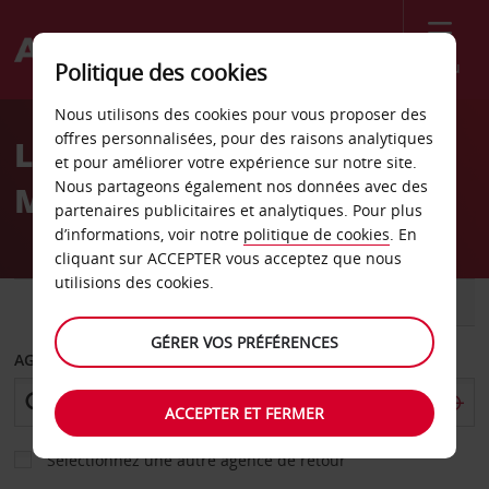
Menu
Politique des cookies
Welcome
Nous utilisons des cookies pour vous proposer des
to
offres personnalisées, pour des raisons analytiques
Location de voiture
Avis
et pour améliorer votre expérience sur notre site.
Nous partageons également nos données avec des
Mthatha
partenaires publicitaires et analytiques. Pour plus
d’informations, voir notre
politique de cookies
. En
cliquant sur ACCEPTER vous acceptez que nous
utilisions des cookies.
VOITURE
UTILITAIRE
GÉRER VOS PRÉFÉRENCES
AGENCE DE DÉPART
ACCEPTER ET FERMER
Sélectionnez une autre agence de retour