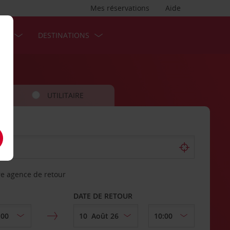
Mes réservations
Aide
SES
DESTINATIONS
UTILITAIRE
re agence de retour
DATE DE RETOUR