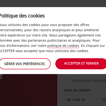
Politique des cookies
 PLANS
LIBRE-SERVICE
PRODUITS
ENTREPRI
Nous utilisons des cookies pour vous proposer des offres
personnalisées, pour des raisons analytiques et pour améliorer
votre expérience sur notre site. Nous partageons également nos
ture
données avec des partenaires publicitaires et analytiques. Pour
VOITURE
plus d’informations, voir notre
politique de cookies
. En cliquant sur
ACCEPTER vous acceptez que nous utilisions des cookies.
AGENCE DE DÉPART
ACCEPTER ET FERMER
GÉRER VOS PRÉFÉRENCES
e
Sélectionnez une aut
DATE DE DÉPART