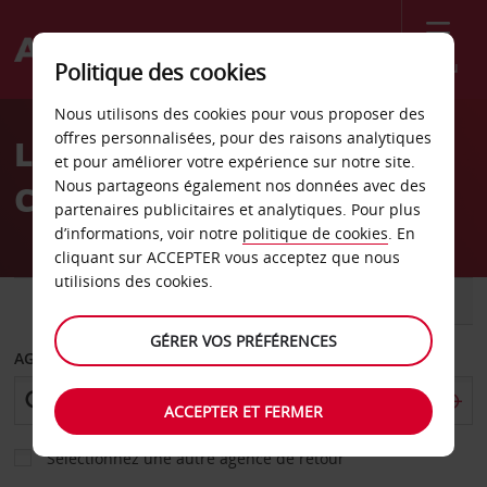
Menu
Politique des cookies
Welcome
Nous utilisons des cookies pour vous proposer des
to
offres personnalisées, pour des raisons analytiques
Location de voiture Wild
Avis
et pour améliorer votre expérience sur notre site.
Nous partageons également nos données avec des
Coast Sun
partenaires publicitaires et analytiques. Pour plus
d’informations, voir notre
politique de cookies
. En
cliquant sur ACCEPTER vous acceptez que nous
utilisions des cookies.
VOITURE
UTILITAIRE
GÉRER VOS PRÉFÉRENCES
AGENCE DE DÉPART
ACCEPTER ET FERMER
Sélectionnez une autre agence de retour