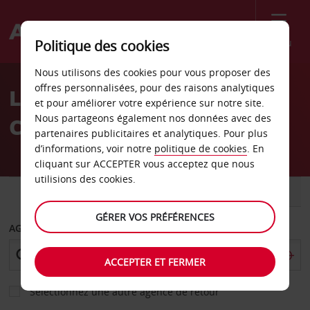
Menu
Politique des cookies
Welcome
Nous utilisons des cookies pour vous proposer des
to
offres personnalisées, pour des raisons analytiques
Location de voiture
Avis
et pour améliorer votre expérience sur notre site.
Nous partageons également nos données avec des
Centurion
partenaires publicitaires et analytiques. Pour plus
d’informations, voir notre
politique de cookies
. En
cliquant sur ACCEPTER vous acceptez que nous
utilisions des cookies.
VOITURE
UTILITAIRE
GÉRER VOS PRÉFÉRENCES
AGENCE DE DÉPART
ACCEPTER ET FERMER
Sélectionnez une autre agence de retour