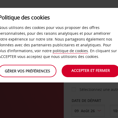
Politique des cookies
 PLANS
LIBRE-SERVICE
PRODUITS
ENTREPRI
Nous utilisons des cookies pour vous proposer des offres
personnalisées, pour des raisons analytiques et pour améliorer
votre expérience sur notre site. Nous partageons également nos
ture
données avec des partenaires publicitaires et analytiques. Pour
VOITURE
plus d’informations, voir notre
politique de cookies
. En cliquant sur
ACCEPTER vous acceptez que nous utilisions des cookies.
AGENCE DE DÉPART
ACCEPTER ET FERMER
GÉRER VOS PRÉFÉRENCES
Sélectionnez une aut
DATE DE DÉPART