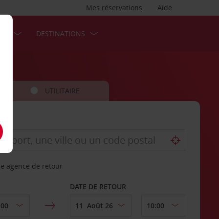
Mes réservations
Aide
SES
DESTINATIONS
UTILITAIRE
re agence de retour
DATE DE RETOUR