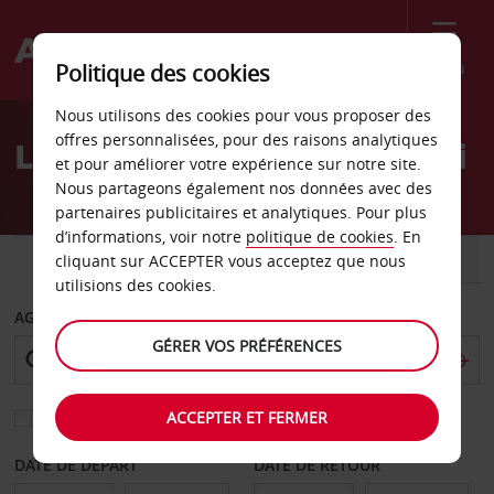
Menu
Politique des cookies
Welcome
Nous utilisons des cookies pour vous proposer des
to
offres personnalisées, pour des raisons analytiques
Location de voiture Ulundi
Avis
et pour améliorer votre expérience sur notre site.
Nous partageons également nos données avec des
partenaires publicitaires et analytiques. Pour plus
d’informations, voir notre
politique de cookies
. En
VOITURE
UTILITAIRE
cliquant sur ACCEPTER vous acceptez que nous
utilisions des cookies.
AGENCE DE DÉPART
GÉRER VOS PRÉFÉRENCES
ACCEPTER ET FERMER
Sélectionnez une autre agence de retour
DATE DE DÉPART
DATE DE RETOUR