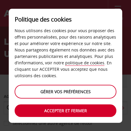
Menu
Politique des cookies
Welcome
Nous utilisons des cookies pour vous proposer des
to
offres personnalisées, pour des raisons analytiques
Location de voiture
Avis
et pour améliorer votre expérience sur notre site.
Nous partageons également nos données avec des
Upington
partenaires publicitaires et analytiques. Pour plus
d’informations, voir notre
politique de cookies
. En
cliquant sur ACCEPTER vous acceptez que nous
utilisions des cookies.
VOITURE
UTILITAIRE
GÉRER VOS PRÉFÉRENCES
AGENCE DE DÉPART
ACCEPTER ET FERMER
Sélectionnez une autre agence de retour