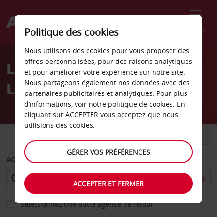
Menu
Politique des cookies
Welcome
Nous utilisons des cookies pour vous proposer des
to
offres personnalisées, pour des raisons analytiques
Location de voiture
Avis
et pour améliorer votre expérience sur notre site.
Nous partageons également nos données avec des
Lubumbashi
partenaires publicitaires et analytiques. Pour plus
d’informations, voir notre
politique de cookies
. En
cliquant sur ACCEPTER vous acceptez que nous
utilisions des cookies.
VOITURE
UTILITAIRE
GÉRER VOS PRÉFÉRENCES
AGENCE DE DÉPART
ACCEPTER ET FERMER
Sélectionnez une autre agence de retour