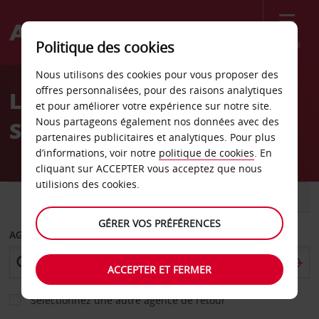
Menu
Politique des cookies
Welcome
Nous utilisons des cookies pour vous proposer des
to
offres personnalisées, pour des raisons analytiques
Location de voiture Dalio
Avis
et pour améliorer votre expérience sur notre site.
Nous partageons également nos données avec des
Sprl
partenaires publicitaires et analytiques. Pour plus
d’informations, voir notre
politique de cookies
. En
cliquant sur ACCEPTER vous acceptez que nous
utilisions des cookies.
VOITURE
UTILITAIRE
GÉRER VOS PRÉFÉRENCES
AGENCE DE DÉPART
ACCEPTER ET FERMER
Sélectionnez une autre agence de retour