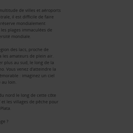
ultitude de villes et aéroports
le, il est difficile de faire
la réserve mondialement
s les plages immaculées de
ersité mondiale.
égion des lacs, proche de
a les amateurs de plein air.
 plus au sud, le long de la
no. Vous venez d’atteindre la
mémorable : imaginez un ciel
 au loin.
du nord le long de cette côte
 et les villages de pêche pour
Plata.
age ?