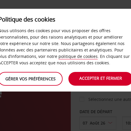
Politique des cookies
 PLANS
LIBRE-SERVICE
PRODUITS
ENTREPRI
Nous utilisons des cookies pour vous proposer des offres
personnalisées, pour des raisons analytiques et pour améliorer
votre expérience sur notre site. Nous partageons également nos
données avec des partenaires publicitaires et analytiques. Pour
VOITURE
plus d’informations, voir notre
politique de cookies
. En cliquant sur
ACCEPTER vous acceptez que nous utilisions des cookies.
AGENCE DE DÉPART
ACCEPTER ET FERMER
GÉRER VOS PRÉFÉRENCES
e
Sélectionnez une aut
DATE DE DÉPART