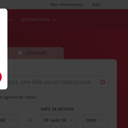
Mes réservations
Aide
SES
DESTINATIONS
UTILITAIRE
re agence de retour
DATE DE RETOUR