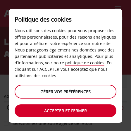
Menu
Politique des cookies
Welcome
Nous utilisons des cookies pour vous proposer des
to
offres personnalisées, pour des raisons analytiques
Location de voiture
Avis
et pour améliorer votre expérience sur notre site.
Nous partageons également nos données avec des
Argentine
partenaires publicitaires et analytiques. Pour plus
d’informations, voir notre
politique de cookies
. En
cliquant sur ACCEPTER vous acceptez que nous
utilisions des cookies.
VOITURE
UTILITAIRE
GÉRER VOS PRÉFÉRENCES
AGENCE DE DÉPART
ACCEPTER ET FERMER
Sélectionnez une autre agence de retour