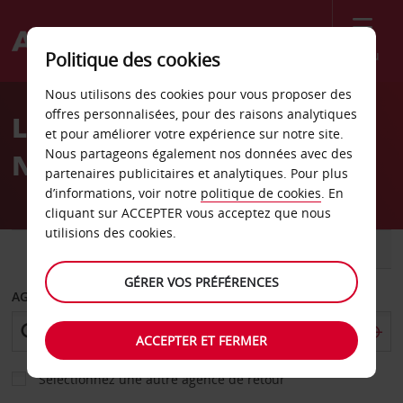
Menu
Politique des cookies
Welcome
Nous utilisons des cookies pour vous proposer des
to
offres personnalisées, pour des raisons analytiques
Location de voiture
Avis
et pour améliorer votre expérience sur notre site.
Nous partageons également nos données avec des
Neuquén
partenaires publicitaires et analytiques. Pour plus
d’informations, voir notre
politique de cookies
. En
cliquant sur ACCEPTER vous acceptez que nous
utilisions des cookies.
VOITURE
UTILITAIRE
GÉRER VOS PRÉFÉRENCES
AGENCE DE DÉPART
ACCEPTER ET FERMER
Sélectionnez une autre agence de retour