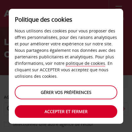
Menu
Politique des cookies
Welcome
Nous utilisons des cookies pour vous proposer des
to
offres personnalisées, pour des raisons analytiques
Location de voiture
Avis
et pour améliorer votre expérience sur notre site.
Nous partageons également nos données avec des
Cascavel
partenaires publicitaires et analytiques. Pour plus
d’informations, voir notre
politique de cookies
. En
cliquant sur ACCEPTER vous acceptez que nous
utilisions des cookies.
VOITURE
UTILITAIRE
GÉRER VOS PRÉFÉRENCES
AGENCE DE DÉPART
ACCEPTER ET FERMER
Sélectionnez une autre agence de retour