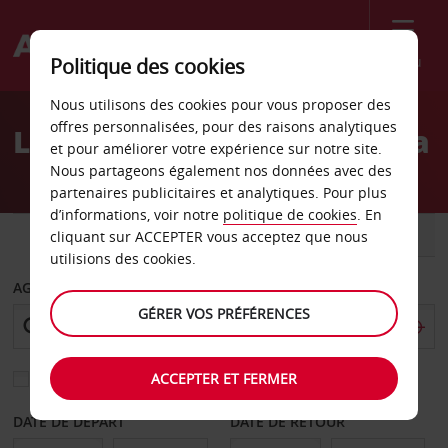
Menu
Politique des cookies
Welcome
Nous utilisons des cookies pour vous proposer des
to
offres personnalisées, pour des raisons analytiques
Location de voiture Liberia
Avis
et pour améliorer votre expérience sur notre site.
Nous partageons également nos données avec des
partenaires publicitaires et analytiques. Pour plus
d’informations, voir notre
politique de cookies
. En
VOITURE
UTILITAIRE
cliquant sur ACCEPTER vous acceptez que nous
utilisions des cookies.
AGENCE DE DÉPART
GÉRER VOS PRÉFÉRENCES
ACCEPTER ET FERMER
Sélectionnez une autre agence de retour
DATE DE DÉPART
DATE DE RETOUR