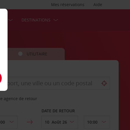
Mes réservations
Aide
SES
DESTINATIONS
UTILITAIRE
re agence de retour
DATE DE RETOUR