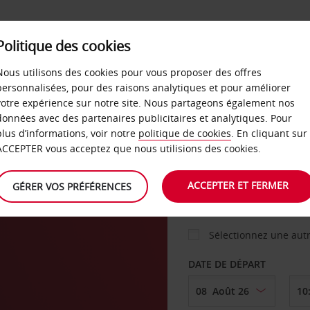
Politique des cookies
 PLANS
LIBRE-SERVICE
PRODUITS
ENTREPRI
Nous utilisons des cookies pour vous proposer des offres
personnalisées, pour des raisons analytiques et pour améliorer
votre expérience sur notre site. Nous partageons également nos
ture
données avec des partenaires publicitaires et analytiques. Pour
VOITURE
plus d’informations, voir notre
politique de cookies
. En cliquant sur
ACCEPTER vous acceptez que nous utilisions des cookies.
AGENCE DE DÉPART
ACCEPTER ET FERMER
GÉRER VOS PRÉFÉRENCES
Sélectionnez une aut
DATE DE DÉPART