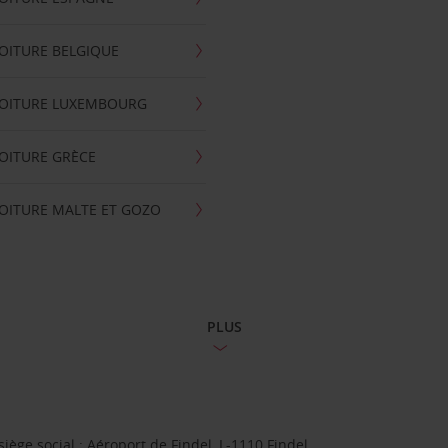
OITURE BELGIQUE
VOITURE LUXEMBOURG
OITURE GRÈCE
OITURE MALTE ET GOZO
PLUS
ge social : Aéroport de Findel, L-1110 Findel.