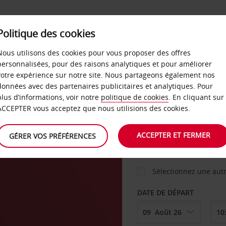
Politique des cookies
 PLANS
LIBRE-SERVICE
PRODUITS
ENTREPRI
Nous utilisons des cookies pour vous proposer des offres
personnalisées, pour des raisons analytiques et pour améliorer
votre expérience sur notre site. Nous partageons également nos
ture
données avec des partenaires publicitaires et analytiques. Pour
VOITURE
plus d’informations, voir notre
politique de cookies
. En cliquant sur
ACCEPTER vous acceptez que nous utilisions des cookies.
AGENCE DE DÉPART
ACCEPTER ET FERMER
GÉRER VOS PRÉFÉRENCES
Sélectionnez une aut
DATE DE DÉPART