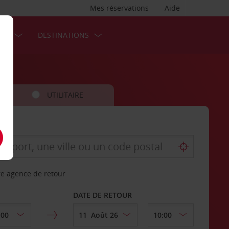
Mes réservations
Aide
SES
DESTINATIONS
UTILITAIRE
re agence de retour
DATE DE RETOUR