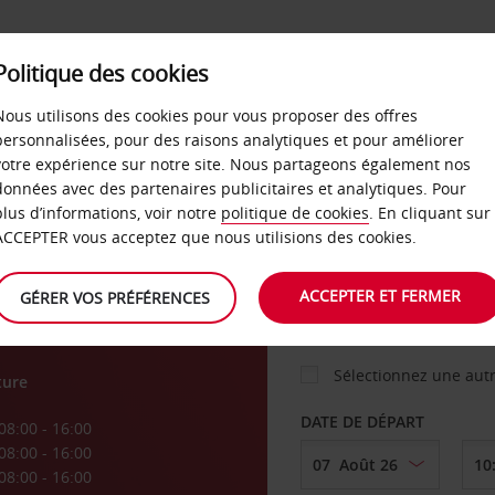
Politique des cookies
 PLANS
LIBRE-SERVICE
PRODUITS
ENTREPRI
Nous utilisons des cookies pour vous proposer des offres
personnalisées, pour des raisons analytiques et pour améliorer
votre expérience sur notre site. Nous partageons également nos
ture
données avec des partenaires publicitaires et analytiques. Pour
VOITURE
plus d’informations, voir notre
politique de cookies
. En cliquant sur
ACCEPTER vous acceptez que nous utilisions des cookies.
e
AGENCE DE DÉPART
ACCEPTER ET FERMER
GÉRER VOS PRÉFÉRENCES
Sélectionnez une aut
ture
DATE DE DÉPART
08:00 - 16:00
08:00 - 16:00
08:00 - 16:00