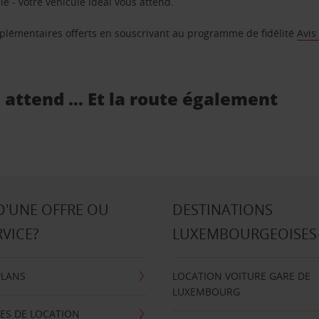
e - votre véhicule idéal vous attend.
supplémentaires offerts en souscrivant au programme de fidélité
Avis
s attend … Et la route également
D'UNE OFFRE OU
DESTINATIONS
RVICE?
LUXEMBOURGEOISES
PLANS
LOCATION VOITURE GARE DE
LUXEMBOURG
ES DE LOCATION