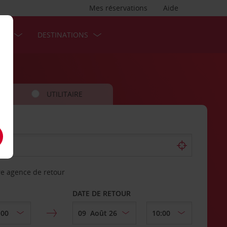
Mes réservations
Aide
SES
DESTINATIONS
UTILITAIRE
re agence de retour
DATE DE RETOUR