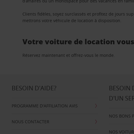
d’affaires ou un monospace pour des vacances en famill
Clients fidèles, soyez surclassés et profitez de jours 
mettrons votre véhicule de location à disposition.
Votre voiture de location vou
Réservez maintenant et offrez-vous le monde.
BESOIN D'AIDE?
BESOIN 
D'UN SE
PROGRAMME D'AFFILIATION AVIS
NOS BONS 
NOUS CONTACTER
NOS VOITUR