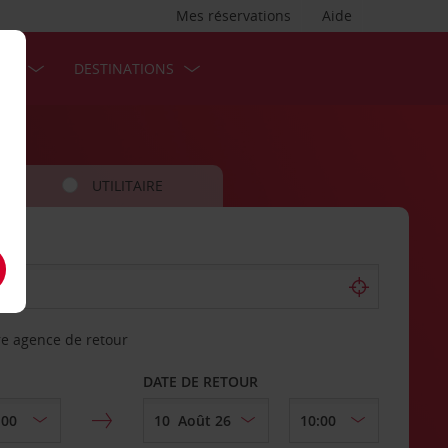
Mes réservations
Aide
SES
DESTINATIONS
UTILITAIRE
re agence de retour
DATE DE RETOUR