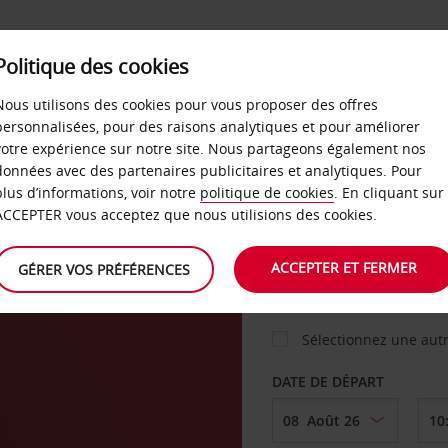
Politique des cookies
 PLANS
LIBRE-SERVICE
PRODUITS
ENTREPRI
Nous utilisons des cookies pour vous proposer des offres
personnalisées, pour des raisons analytiques et pour améliorer
votre expérience sur notre site. Nous partageons également nos
ture
données avec des partenaires publicitaires et analytiques. Pour
VOITURE
plus d’informations, voir notre
politique de cookies
. En cliquant sur
ACCEPTER vous acceptez que nous utilisions des cookies.
na
AGENCE DE DÉPART
ACCEPTER ET FERMER
GÉRER VOS PRÉFÉRENCES
Sélectionnez une aut
DATE DE DÉPART