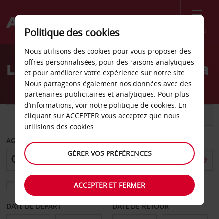
Menu
Politique des cookies
Welcome
Nous utilisons des cookies pour vous proposer des
to
offres personnalisées, pour des raisons analytiques
Location de voiture Puebla
Avis
et pour améliorer votre expérience sur notre site.
Nous partageons également nos données avec des
partenaires publicitaires et analytiques. Pour plus
d’informations, voir notre
politique de cookies
. En
VOITURE
UTILITAIRE
cliquant sur ACCEPTER vous acceptez que nous
utilisions des cookies.
AGENCE DE DÉPART
GÉRER VOS PRÉFÉRENCES
ACCEPTER ET FERMER
Sélectionnez une autre agence de retour
DATE DE DÉPART
DATE DE RETOUR