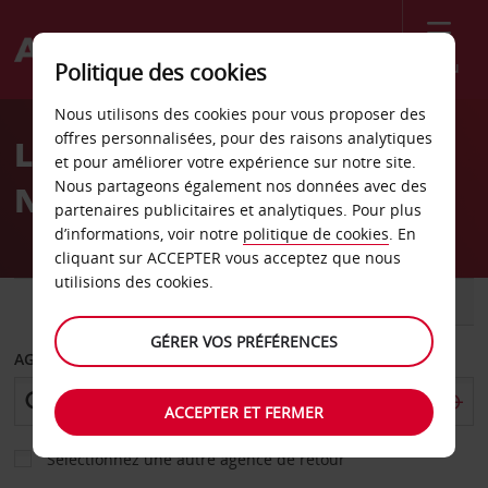
Menu
Politique des cookies
Welcome
Nous utilisons des cookies pour vous proposer des
to
offres personnalisées, pour des raisons analytiques
Location de voiture hôtel
Avis
et pour améliorer votre expérience sur notre site.
Nous partageons également nos données avec des
NH
partenaires publicitaires et analytiques. Pour plus
d’informations, voir notre
politique de cookies
. En
cliquant sur ACCEPTER vous acceptez que nous
utilisions des cookies.
VOITURE
UTILITAIRE
GÉRER VOS PRÉFÉRENCES
AGENCE DE DÉPART
ACCEPTER ET FERMER
Sélectionnez une autre agence de retour