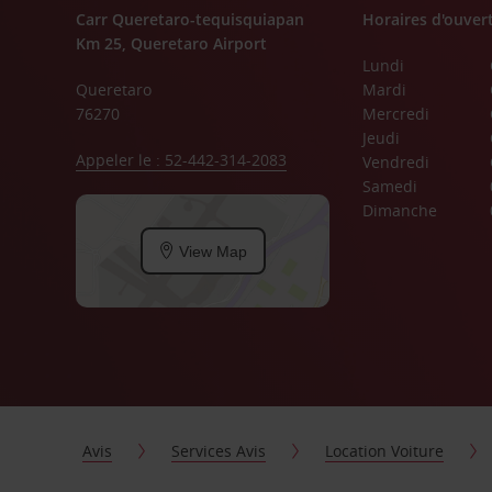
Carr Queretaro-tequisquiapan
Horaires d'ouver
Km 25, Queretaro Airport
Lundi
Queretaro
Mardi
76270
Mercredi
Jeudi
Appeler le : 52-442-314-2083
Vendredi
Samedi
Dimanche
View Map
Avis
Services Avis
Location Voiture