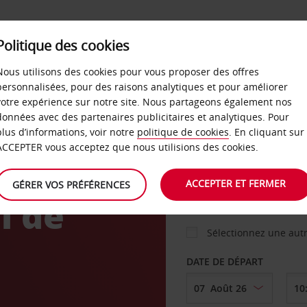
Politique des cookies
 PLANS
LIBRE-SERVICE
PRODUITS
ENTREPRI
Nous utilisons des cookies pour vous proposer des offres
personnalisées, pour des raisons analytiques et pour améliorer
votre expérience sur notre site. Nous partageons également nos
ture
données avec des partenaires publicitaires et analytiques. Pour
VOITURE
plus d’informations, voir notre
politique de cookies
. En cliquant sur
ACCEPTER vous acceptez que nous utilisions des cookies.
AGENCE DE DÉPART
ACCEPTER ET FERMER
GÉRER VOS PRÉFÉRENCES
l de
Sélectionnez une aut
DATE DE DÉPART