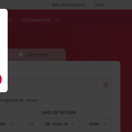
Mes réservations
Aide
SES
DESTINATIONS
UTILITAIRE
re agence de retour
DATE DE RETOUR