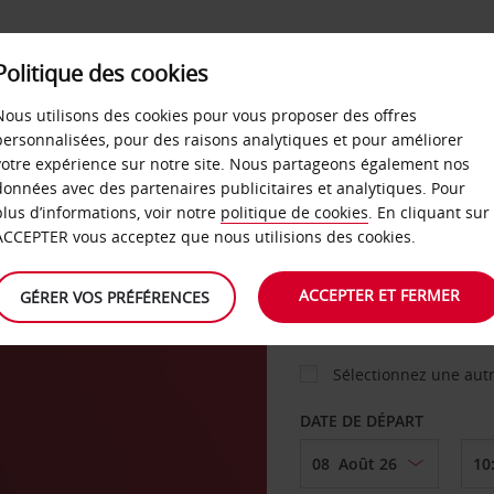
Politique des cookies
 PLANS
LIBRE-SERVICE
PRODUITS
ENTREPRI
Nous utilisons des cookies pour vous proposer des offres
personnalisées, pour des raisons analytiques et pour améliorer
votre expérience sur notre site. Nous partageons également nos
ture
données avec des partenaires publicitaires et analytiques. Pour
VOITURE
plus d’informations, voir notre
politique de cookies
. En cliquant sur
ACCEPTER vous acceptez que nous utilisions des cookies.
AGENCE DE DÉPART
ACCEPTER ET FERMER
GÉRER VOS PRÉFÉRENCES
Sélectionnez une aut
DATE DE DÉPART