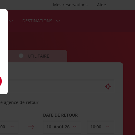
Mes réservations
Aide
SES
DESTINATIONS
UTILITAIRE
re agence de retour
DATE DE RETOUR