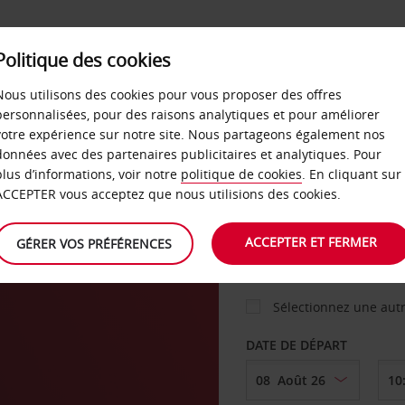
Politique des cookies
 PLANS
LIBRE-SERVICE
PRODUITS
ENTREPRI
Nous utilisons des cookies pour vous proposer des offres
personnalisées, pour des raisons analytiques et pour améliorer
votre expérience sur notre site. Nous partageons également nos
ture
données avec des partenaires publicitaires et analytiques. Pour
VOITURE
plus d’informations, voir notre
politique de cookies
. En cliquant sur
ACCEPTER vous acceptez que nous utilisions des cookies.
AGENCE DE DÉPART
ACCEPTER ET FERMER
GÉRER VOS PRÉFÉRENCES
Sélectionnez une aut
DATE DE DÉPART