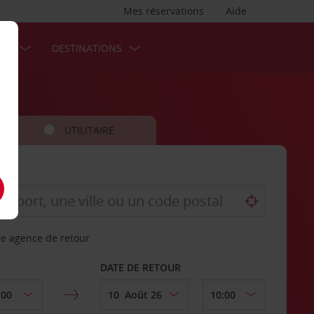
Mes réservations
Aide
SES
DESTINATIONS
UTILITAIRE
re agence de retour
DATE DE RETOUR