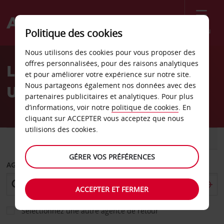
Menu
Politique des cookies
Welcome
Nous utilisons des cookies pour vous proposer des
to
offres personnalisées, pour des raisons analytiques
Location de voiture
Avis
et pour améliorer votre expérience sur notre site.
Nous partageons également nos données avec des
Uruguay
partenaires publicitaires et analytiques. Pour plus
d’informations, voir notre
politique de cookies
. En
cliquant sur ACCEPTER vous acceptez que nous
utilisions des cookies.
VOITURE
UTILITAIRE
GÉRER VOS PRÉFÉRENCES
AGENCE DE DÉPART
ACCEPTER ET FERMER
Sélectionnez une autre agence de retour