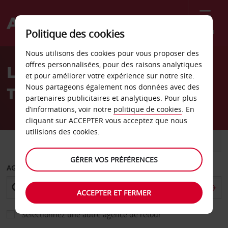
Menu
Politique des cookies
Welcome
Nous utilisons des cookies pour vous proposer des
to
offres personnalisées, pour des raisons analytiques
Location de voiture
Avis
et pour améliorer votre expérience sur notre site.
Nous partageons également nos données avec des
Taitung
partenaires publicitaires et analytiques. Pour plus
d’informations, voir notre
politique de cookies
. En
cliquant sur ACCEPTER vous acceptez que nous
utilisions des cookies.
VOITURE
UTILITAIRE
GÉRER VOS PRÉFÉRENCES
AGENCE DE DÉPART
ACCEPTER ET FERMER
Sélectionnez une autre agence de retour