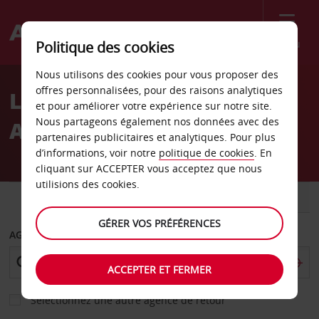
Menu
Politique des cookies
Welcome
Nous utilisons des cookies pour vous proposer des
to
offres personnalisées, pour des raisons analytiques
Location de voiture
Avis
et pour améliorer votre expérience sur notre site.
Nous partageons également nos données avec des
Aéroport de Whyalla
partenaires publicitaires et analytiques. Pour plus
d’informations, voir notre
politique de cookies
. En
cliquant sur ACCEPTER vous acceptez que nous
utilisions des cookies.
VOITURE
UTILITAIRE
GÉRER VOS PRÉFÉRENCES
AGENCE DE DÉPART
ACCEPTER ET FERMER
Sélectionnez une autre agence de retour