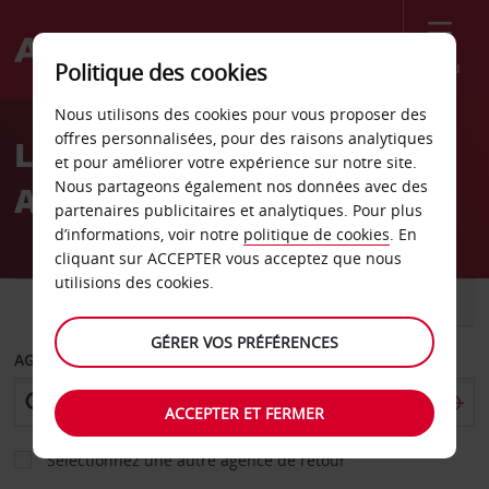
Menu
Politique des cookies
Welcome
Nous utilisons des cookies pour vous proposer des
to
offres personnalisées, pour des raisons analytiques
Location de voiture
Avis
et pour améliorer votre expérience sur notre site.
Nous partageons également nos données avec des
Aéroport de Perth
partenaires publicitaires et analytiques. Pour plus
d’informations, voir notre
politique de cookies
. En
cliquant sur ACCEPTER vous acceptez que nous
utilisions des cookies.
VOITURE
UTILITAIRE
GÉRER VOS PRÉFÉRENCES
AGENCE DE DÉPART
ACCEPTER ET FERMER
Sélectionnez une autre agence de retour