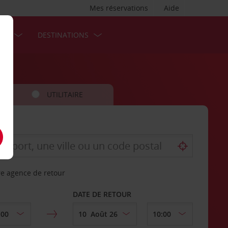
Mes réservations
Aide
SES
DESTINATIONS
UTILITAIRE
re agence de retour
DATE DE RETOUR