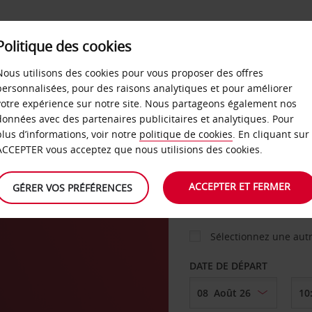
Politique des cookies
 PLANS
LIBRE-SERVICE
PRODUITS
ENTREPRI
Nous utilisons des cookies pour vous proposer des offres
personnalisées, pour des raisons analytiques et pour améliorer
votre expérience sur notre site. Nous partageons également nos
ture
données avec des partenaires publicitaires et analytiques. Pour
VOITURE
plus d’informations, voir notre
politique de cookies
. En cliquant sur
ACCEPTER vous acceptez que nous utilisions des cookies.
AGENCE DE DÉPART
ACCEPTER ET FERMER
GÉRER VOS PRÉFÉRENCES
Sélectionnez une aut
DATE DE DÉPART