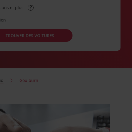
 ans et plus
tion
TROUVER DES VOITURES
ud
Goulburn