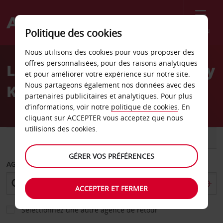
Menu
Politique des cookies
Welcome
Nous utilisons des cookies pour vous proposer des
to
offres personnalisées, pour des raisons analytiques
Location de voiture Sydney
Avis
et pour améliorer votre expérience sur notre site.
Nous partageons également nos données avec des
Kings Cross
partenaires publicitaires et analytiques. Pour plus
d’informations, voir notre
politique de cookies
. En
cliquant sur ACCEPTER vous acceptez que nous
utilisions des cookies.
VOITURE
UTILITAIRE
GÉRER VOS PRÉFÉRENCES
AGENCE DE DÉPART
ACCEPTER ET FERMER
Sélectionnez une autre agence de retour