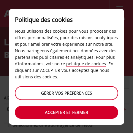
Menu
Politique des cookies
Welcome
Nous utilisons des cookies pour vous proposer des
to
offres personnalisées, pour des raisons analytiques
Location de voiture
Avis
et pour améliorer votre expérience sur notre site.
Nous partageons également nos données avec des
Bundaberg
partenaires publicitaires et analytiques. Pour plus
d’informations, voir notre
politique de cookies
. En
cliquant sur ACCEPTER vous acceptez que nous
utilisions des cookies.
VOITURE
UTILITAIRE
GÉRER VOS PRÉFÉRENCES
AGENCE DE DÉPART
ACCEPTER ET FERMER
Sélectionnez une autre agence de retour