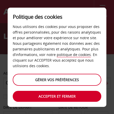
Menu
Politique des cookies
Welcome
Nous utilisons des cookies pour vous proposer des
to
offres personnalisées, pour des raisons analytiques
Location de voiture Cairns
Avis
et pour améliorer votre expérience sur notre site.
Nous partageons également nos données avec des
partenaires publicitaires et analytiques. Pour plus
d’informations, voir notre
politique de cookies
. En
VOITURE
UTILITAIRE
cliquant sur ACCEPTER vous acceptez que nous
utilisions des cookies.
AGENCE DE DÉPART
GÉRER VOS PRÉFÉRENCES
ACCEPTER ET FERMER
Sélectionnez une autre agence de retour
DATE DE DÉPART
DATE DE RETOUR