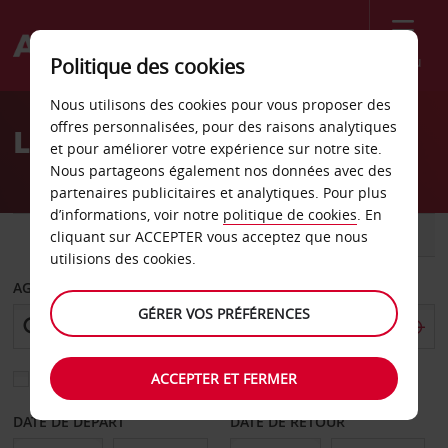
Menu
Politique des cookies
Welcome
Nous utilisons des cookies pour vous proposer des
to
offres personnalisées, pour des raisons analytiques
Location de voiture Dalby
Avis
et pour améliorer votre expérience sur notre site.
Nous partageons également nos données avec des
partenaires publicitaires et analytiques. Pour plus
d’informations, voir notre
politique de cookies
. En
VOITURE
UTILITAIRE
cliquant sur ACCEPTER vous acceptez que nous
utilisions des cookies.
AGENCE DE DÉPART
GÉRER VOS PRÉFÉRENCES
ACCEPTER ET FERMER
Sélectionnez une autre agence de retour
DATE DE DÉPART
DATE DE RETOUR