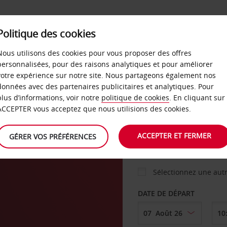
Politique des cookies
 PLANS
LIBRE-SERVICE
PRODUITS
ENTREPRI
Nous utilisons des cookies pour vous proposer des offres
personnalisées, pour des raisons analytiques et pour améliorer
votre expérience sur notre site. Nous partageons également nos
ture
données avec des partenaires publicitaires et analytiques. Pour
VOITURE
plus d’informations, voir notre
politique de cookies
. En cliquant sur
ACCEPTER vous acceptez que nous utilisions des cookies.
AGENCE DE DÉPART
ACCEPTER ET FERMER
GÉRER VOS PRÉFÉRENCES
Sélectionnez une aut
DATE DE DÉPART