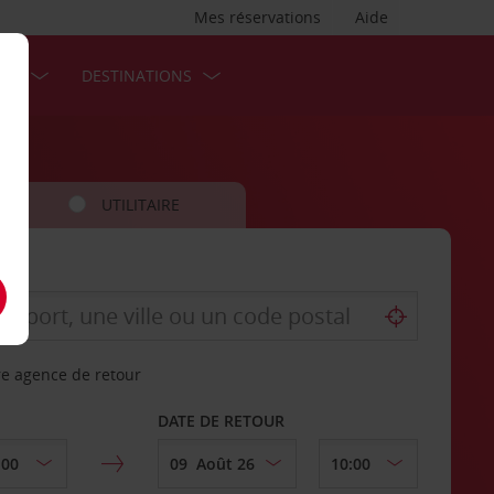
Mes réservations
Aide
SES
DESTINATIONS
UTILITAIRE
re agence de retour
DATE DE RETOUR