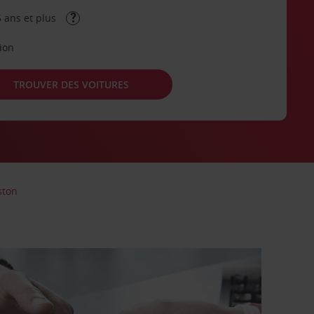
 ans et plus
tion
TROUVER DES VOITURES
ston