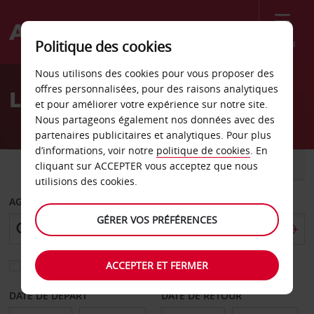
Menu
Politique des cookies
Welcome
Nous utilisons des cookies pour vous proposer des
to
offres personnalisées, pour des raisons analytiques
Location de voiture Sale
Avis
et pour améliorer votre expérience sur notre site.
Nous partageons également nos données avec des
partenaires publicitaires et analytiques. Pour plus
d’informations, voir notre
politique de cookies
. En
VOITURE
UTILITAIRE
cliquant sur ACCEPTER vous acceptez que nous
utilisions des cookies.
AGENCE DE DÉPART
GÉRER VOS PRÉFÉRENCES
ACCEPTER ET FERMER
Sélectionnez une autre agence de retour
DATE DE DÉPART
DATE DE RETOUR