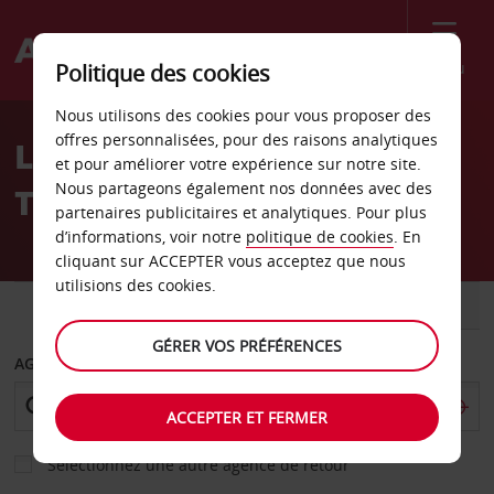
Menu
Politique des cookies
Welcome
Nous utilisons des cookies pour vous proposer des
to
offres personnalisées, pour des raisons analytiques
Location de voiture Golf
Avis
et pour améliorer votre expérience sur notre site.
Nous partageons également nos données avec des
Terraces
partenaires publicitaires et analytiques. Pour plus
d’informations, voir notre
politique de cookies
. En
cliquant sur ACCEPTER vous acceptez que nous
utilisions des cookies.
VOITURE
UTILITAIRE
GÉRER VOS PRÉFÉRENCES
AGENCE DE DÉPART
ACCEPTER ET FERMER
Sélectionnez une autre agence de retour